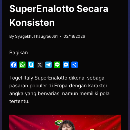
SuperEnalotto Secara
Konsisten
By
SyagekhuThaugrau661
02/18/2026
Bagikan
F
W
S
X
T
L
M
S
a
h
k
e
i
e
h
c
a
y
l
n
s
a
Togel Italy SuperEnalotto dikenal sebagai
e
t
p
e
e
s
r
pasaran populer di Eropa dengan karakter
b
s
e
g
e
e
angka yang bervariasi namun memiliki pola
o
A
r
n
tertentu.
o
p
a
g
k
p
m
e
r