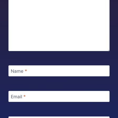
Name
*
Email
*