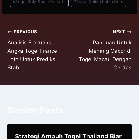
#
Togel Italy SuperEnalotto
#
Togel Online Lebih Seru
Post
PREVIOUS
NEXT
Analisis Frekuensi
Panduan Untuk
navigation
Angka Togel France
Menang Gacor di
Loto Untuk Prediksi
Togel Macau Dengan
Stabil
Cerdas
Similar Posts
Strategi Ampuh Togel Thailand Biar