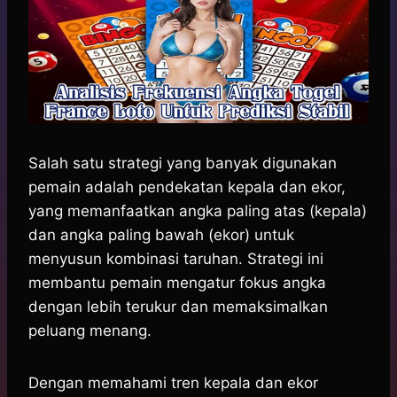
Salah satu strategi yang banyak digunakan
pemain adalah pendekatan kepala dan ekor,
yang memanfaatkan angka paling atas (kepala)
dan angka paling bawah (ekor) untuk
menyusun kombinasi taruhan. Strategi ini
membantu pemain mengatur fokus angka
dengan lebih terukur dan memaksimalkan
peluang menang.
Dengan memahami tren kepala dan ekor