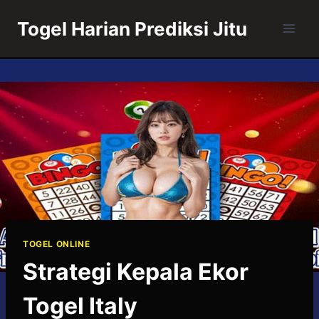
Skip
Togel Harian Prediksi Jitu
to
content
TOGEL ONLINE
Strategi Kepala Ekor
Togel Italy