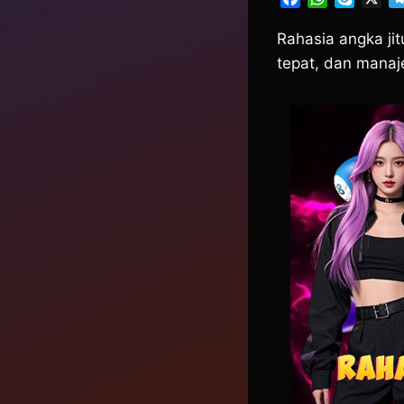
a
h
k
c
a
y
Rahasia angka ji
e
t
p
tepat, dan manaj
b
s
e
o
A
o
p
k
p