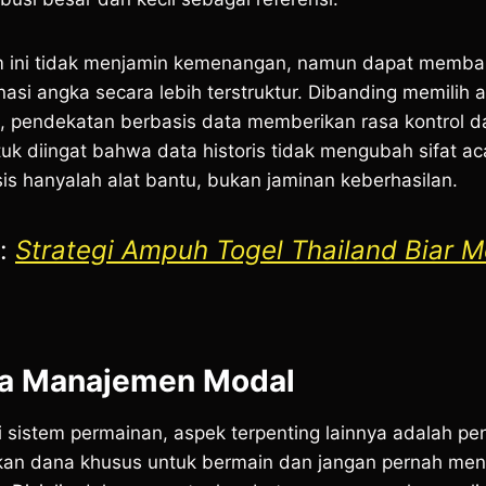
m ini tidak menjamin kemenangan, namun dapat memba
si angka secara lebih terstruktur. Dibanding memilih 
 pendekatan berbasis data memberikan rasa kontrol d
uk diingat bahwa data historis tidak mengubah sifat ac
sis hanyalah alat bantu, bukan jaminan keberhasilan.
a:
Strategi Ampuh Togel Thailand Biar 
ya Manajemen Modal
sistem permainan, aspek terpenting lainnya adalah pe
kan dana khusus untuk bermain dan jangan pernah me