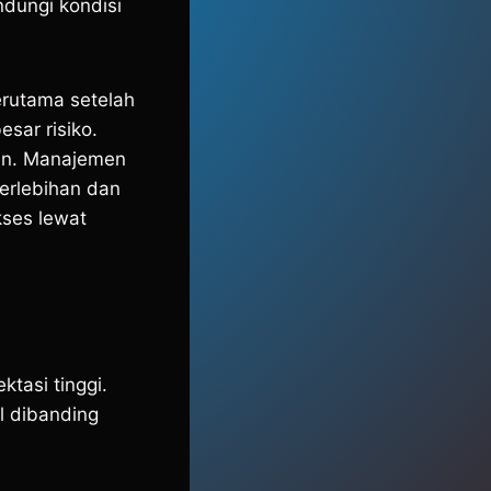
dungi kondisi
erutama setelah
sar risiko.
man. Manajemen
erlebihan dan
kses lewat
tasi tinggi.
l dibanding