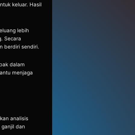
tuk keluar. Hasil
eluang lebih
g. Secara
 berdiri sendiri.
ebak dalam
mbantu menjaga
kan analisis
 ganjil dan