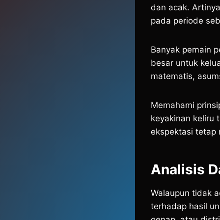
dan acak. Artinya
pada periode seb
Banyak pemain pe
besar untuk kelu
matematis, asumsi
Memahami prinsip 
keyakinan keliru
ekspektasi tetap 
Analisis 
Walaupun tidak a
terhadap hasil u
genap, atau distr