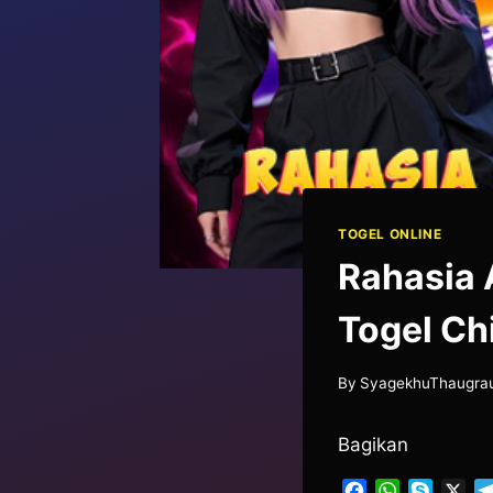
TOGEL ONLINE
Rahasia 
Togel Ch
By
SyagekhuThaugra
Bagikan
F
W
S
X