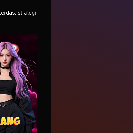
erdas, strategi