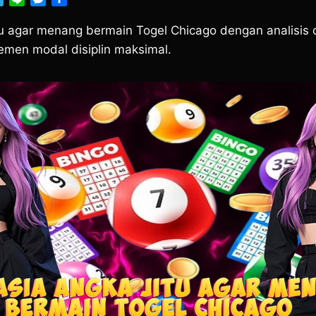
e
i
e
h
l
n
s
a
tu agar menang bermain Togel Chicago dengan analisis c
e
e
s
r
emen modal disiplin maksimal.
g
e
e
r
n
a
g
m
e
r