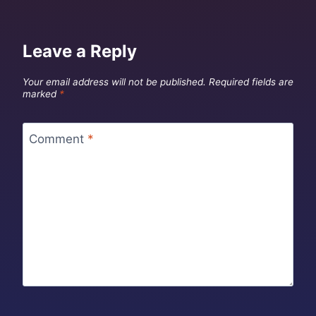
Leave a Reply
Your email address will not be published.
Required fields are
marked
*
Comment
*