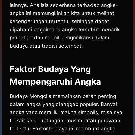
lainnya. Analisis sederhana terhadap angka-
angka ini memungkinkan kita untuk melihat
kecenderungan tertentu, sehingga dapat
dipahami bagaimana angka tersebut menarik
perhatian dan memiliki signifikansi dalam
budaya atau tradisi setempat.
Faktor Budaya Yang
Mempengaruhi Angka
Budaya Mongolia memainkan peran penting
dalam angka yang dianggap populer. Banyak
angka yang memiliki makna simbolis, misalnya
terkait keberuntungan, musim, atau perayaan
tertentu. Faktor budaya ini membuat angka-