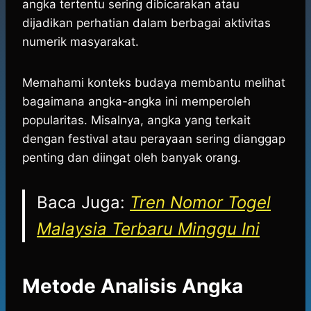
angka tertentu sering dibicarakan atau
dijadikan perhatian dalam berbagai aktivitas
numerik masyarakat.
Memahami konteks budaya membantu melihat
bagaimana angka-angka ini memperoleh
popularitas. Misalnya, angka yang terkait
dengan festival atau perayaan sering dianggap
penting dan diingat oleh banyak orang.
Baca Juga:
Tren Nomor Togel
Malaysia Terbaru Minggu Ini
Metode Analisis Angka