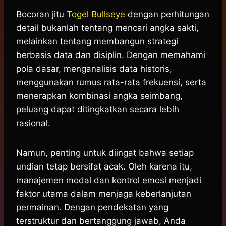
Bocoran jitu
Togel Bullseye
dengan perhitungan
detail bukanlah tentang mencari angka sakti,
melainkan tentang membangun strategi
berbasis data dan disiplin. Dengan memahami
pola dasar, menganalisis data historis,
menggunakan rumus rata-rata frekuensi, serta
menerapkan kombinasi angka seimbang,
peluang dapat ditingkatkan secara lebih
rasional.
Namun, penting untuk diingat bahwa setiap
undian tetap bersifat acak. Oleh karena itu,
manajemen modal dan kontrol emosi menjadi
faktor utama dalam menjaga keberlanjutan
permainan. Dengan pendekatan yang
terstruktur dan bertanggung jawab, Anda