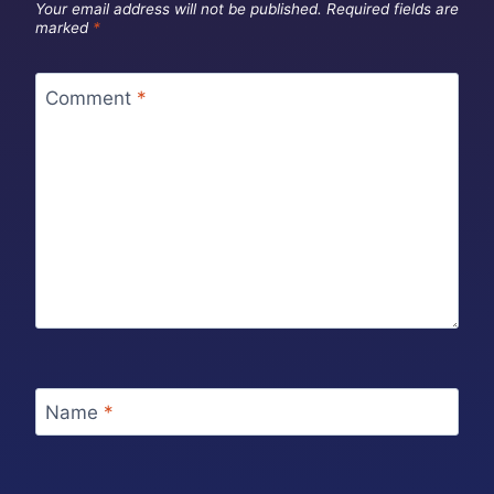
Your email address will not be published.
Required fields are
marked
*
Comment
*
Name
*