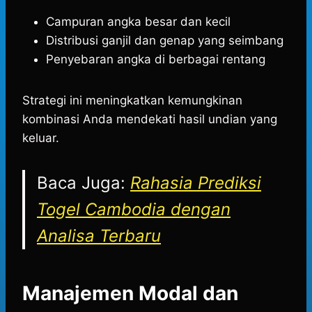
Campuran angka besar dan kecil
Distribusi ganjil dan genap yang seimbang
Penyebaran angka di berbagai rentang
Strategi ini meningkatkan kemungkinan
kombinasi Anda mendekati hasil undian yang
keluar.
Baca Juga:
Rahasia Prediksi
Togel Cambodia dengan
Analisa Terbaru
Manajemen Modal dan