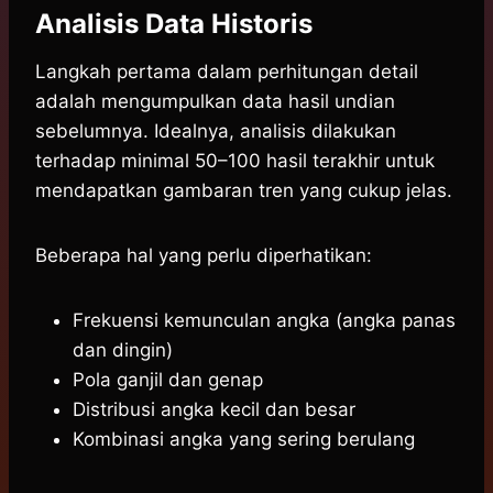
Analisis Data Historis
Langkah pertama dalam perhitungan detail
adalah mengumpulkan data hasil undian
sebelumnya. Idealnya, analisis dilakukan
terhadap minimal 50–100 hasil terakhir untuk
mendapatkan gambaran tren yang cukup jelas.
Beberapa hal yang perlu diperhatikan:
Frekuensi kemunculan angka (angka panas
dan dingin)
Pola ganjil dan genap
Distribusi angka kecil dan besar
Kombinasi angka yang sering berulang