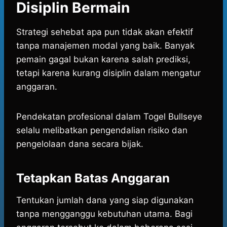
Disiplin Bermain
Strategi sehebat apa pun tidak akan efektif
tanpa manajemen modal yang baik. Banyak
pemain gagal bukan karena salah prediksi,
tetapi karena kurang disiplin dalam mengatur
anggaran.
Pendekatan profesional dalam Togel Bullseye
selalu melibatkan pengendalian risiko dan
pengelolaan dana secara bijak.
Tetapkan Batas Anggaran
Tentukan jumlah dana yang siap digunakan
tanpa mengganggu kebutuhan utama. Bagi