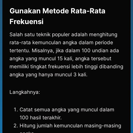
Gunakan Metode Rata-Rata
Frekuensi
Salah satu teknik populer adalah menghitung
rata-rata kemunculan angka dalam periode
tertentu. Misalnya, jika dalam 100 undian ada
angka yang muncul 15 kali, angka tersebut
memiliki tingkat frekuensi lebih tinggi dibanding
angka yang hanya muncul 3 kali.
Langkahnya:
Catat semua angka yang muncul dalam
100 hasil terakhir.
Hitung jumlah kemunculan masing-masing