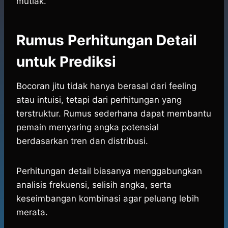
mutlak.
Rumus Perhitungan Detail
untuk Prediksi
Bocoran jitu tidak hanya berasal dari feeling
atau intuisi, tetapi dari perhitungan yang
terstruktur. Rumus sederhana dapat membantu
pemain menyaring angka potensial
berdasarkan tren dan distribusi.
Perhitungan detail biasanya menggabungkan
analisis frekuensi, selisih angka, serta
keseimbangan kombinasi agar peluang lebih
merata.