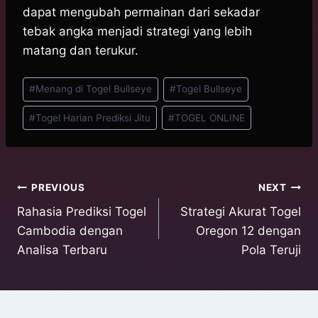
dapat mengubah permainan dari sekadar
tebak angka menjadi strategi yang lebih
matang dan terukur.
Post
#
Menang di Togel Bullseye
#
Togel Bullseye
Tags:
#
Togel Harian Prediksi Jitu
#
TOGEL ONLINE
Post
PREVIOUS
NEXT
Rahasia Prediksi Togel
Strategi Akurat Togel
navigation
Cambodia dengan
Oregon 12 dengan
Analisa Terbaru
Pola Teruji