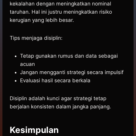
kekalahan dengan meningkatkan nominal
taruhan. Hal ini justru meningkatkan risiko
kerugian yang lebih besar.
Tips menjaga disiplin:
Tetap gunakan rumus dan data sebagai
acuan
Jangan mengganti strategi secara impulsif
Evaluasi hasil secara berkala
Disiplin adalah kunci agar strategi tetap
berjalan konsisten dalam jangka panjang.
Kesimpulan