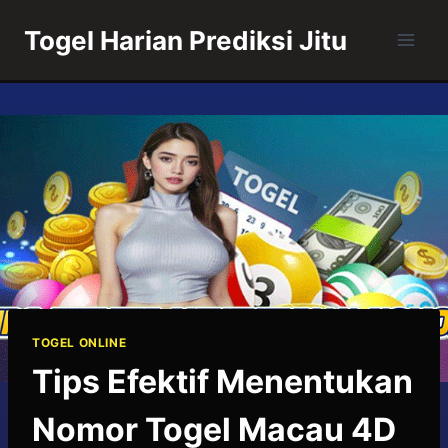
Skip
Togel Harian Prediksi Jitu
to
content
TOGEL ONLINE
Tips Efektif Menentukan
Nomor Togel Macau 4D