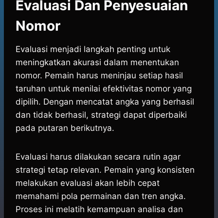
Evaluasi Dan Penyesuaian
Nomor
Evaluasi menjadi langkah penting untuk
meningkatkan akurasi dalam menentukan
nomor. Pemain harus meninjau setiap hasil
taruhan untuk menilai efektivitas nomor yang
dipilih. Dengan mencatat angka yang berhasil
dan tidak berhasil, strategi dapat diperbaiki
pada putaran berikutnya.
Evaluasi harus dilakukan secara rutin agar
strategi tetap relevan. Pemain yang konsisten
melakukan evaluasi akan lebih cepat
memahami pola permainan dan tren angka.
Proses ini melatih kemampuan analisa dan