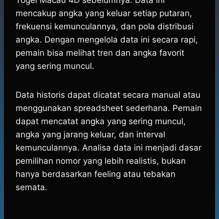
mencakup angka yang keluar setiap putaran,
frekuensi kemunculannya, dan pola distribusi
angka. Dengan mengelola data ini secara rapi,
pemain bisa melihat tren dan angka favorit
yang sering muncul.
Data historis dapat dicatat secara manual atau
menggunakan spreadsheet sederhana. Pemain
dapat mencatat angka yang sering muncul,
angka yang jarang keluar, dan interval
kemunculannya. Analisa data ini menjadi dasar
pemilihan nomor yang lebih realistis, bukan
hanya berdasarkan feeling atau tebakan
semata.