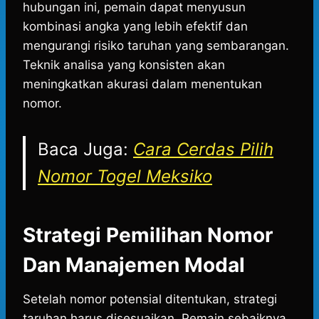
hubungan ini, pemain dapat menyusun
kombinasi angka yang lebih efektif dan
mengurangi risiko taruhan yang sembarangan.
Teknik analisa yang konsisten akan
meningkatkan akurasi dalam menentukan
nomor.
Baca Juga:
Cara Cerdas Pilih
Nomor Togel Meksiko
Strategi Pemilihan Nomor
Dan Manajemen Modal
Setelah nomor potensial ditentukan, strategi
taruhan harus disesuaikan. Pemain sebaiknya