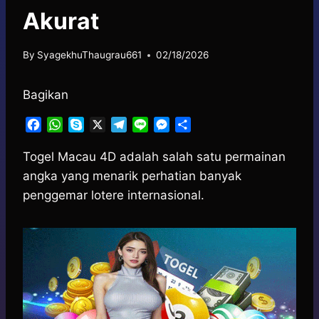
Akurat
By
SyagekhuThaugrau661
02/18/2026
Bagikan
F
W
S
X
T
L
M
S
a
h
k
e
i
e
h
c
a
y
l
n
s
a
Togel Macau 4D adalah salah satu permainan
e
t
p
e
e
s
r
angka yang menarik perhatian banyak
b
s
e
g
e
e
penggemar lotere internasional.
o
A
r
n
o
p
a
g
k
p
m
e
r