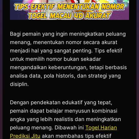
Bagi pemain yang ingin meningkatkan peluang
menang, menentukan nomor secara akurat
menjadi hal yang sangat penting. Tips efektif
untuk memilih nomor bukan sekadar
mengandalkan keberuntungan, tetapi berbasis
analisa data, pola historis, dan strategi yang
disiplin.
Dengan pendekatan edukatif yang tepat,
pemain dapat belajar menyusun kombinasi
angka yang lebih realistis dan meningkatkan
peluang menang. Dibawah ini
Togel Harian
Prediksi Jitu
akan membahas tips efektif