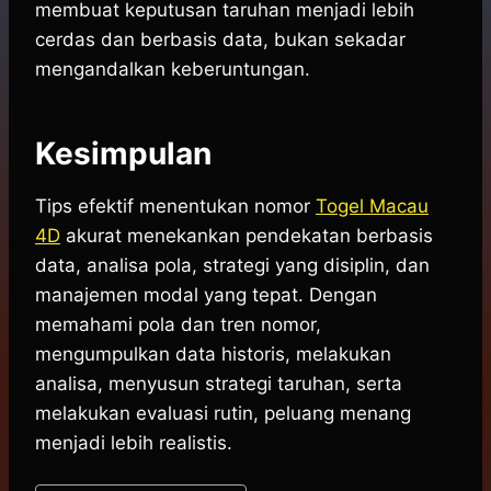
membuat keputusan taruhan menjadi lebih
cerdas dan berbasis data, bukan sekadar
mengandalkan keberuntungan.
Kesimpulan
Tips efektif menentukan nomor
Togel Macau
4D
akurat menekankan pendekatan berbasis
data, analisa pola, strategi yang disiplin, dan
manajemen modal yang tepat. Dengan
memahami pola dan tren nomor,
mengumpulkan data historis, melakukan
analisa, menyusun strategi taruhan, serta
melakukan evaluasi rutin, peluang menang
menjadi lebih realistis.
Post