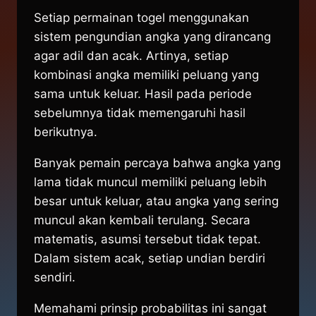
Setiap permainan togel menggunakan
sistem pengundian angka yang dirancang
agar adil dan acak. Artinya, setiap
kombinasi angka memiliki peluang yang
sama untuk keluar. Hasil pada periode
sebelumnya tidak memengaruhi hasil
berikutnya.
Banyak pemain percaya bahwa angka yang
lama tidak muncul memiliki peluang lebih
besar untuk keluar, atau angka yang sering
muncul akan kembali terulang. Secara
matematis, asumsi tersebut tidak tepat.
Dalam sistem acak, setiap undian berdiri
sendiri.
Memahami prinsip probabilitas ini sangat