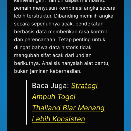
kemenangan, namun dapat membantu
pemain menyusun kombinasi angka secara
lebih terstruktur. Dibanding memilih angka
secara sepenuhnya acak, pendekatan
berbasis data memberikan rasa kontrol
dan perencanaan. Tetap penting untuk
diingat bahwa data historis tidak
mengubah sifat acak dari undian
berikutnya. Analisis hanyalah alat bantu,
bukan jaminan keberhasilan.
Baca Juga:
Strategi
Ampuh Togel
Thailand Biar Menang
Lebih Konsisten