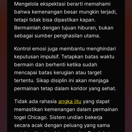
Mengelola ekspektasi berarti memahami
bahwa kemenangan besar mungkin terjadi,
tetapi tidak bisa dipastikan kapan.
Bermainlah dengan tujuan hiburan, bukan
sebagai sumber penghasilan utama.
Kontrol emosi juga membantu menghindari
keputusan impulsif. Tetapkan batas waktu
bermain dan berhenti ketika sudah
mencapai batas kerugian atau target
tertentu. Sikap disiplin ini akan menjaga
permainan tetap dalam koridor yang sehat.
Tidak ada rahasia
angka jitu
yang dapat
memastikan kemenangan dalam permainan
togel Chicago. Sistem undian bekerja
secara acak dengan peluang yang sama