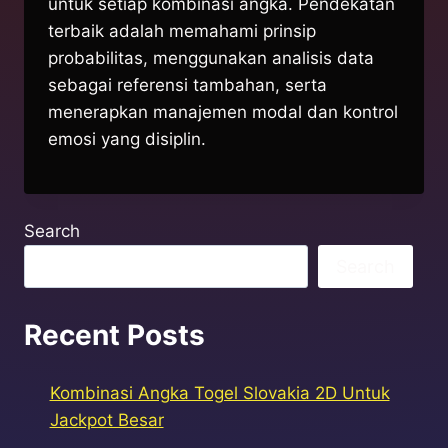
untuk setiap kombinasi angka. Pendekatan
terbaik adalah memahami prinsip
probabilitas, menggunakan analisis data
sebagai referensi tambahan, serta
menerapkan manajemen modal dan kontrol
emosi yang disiplin.
Search
Search
Recent Posts
Kombinasi Angka Togel Slovakia 2D Untuk
Jackpot Besar