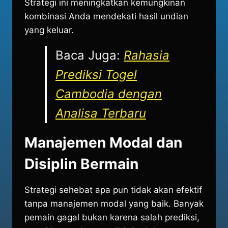
Strategi ini meningkatkan kemungkinan
kombinasi Anda mendekati hasil undian
yang keluar.
Baca Juga:
Rahasia
Prediksi Togel
Cambodia dengan
Analisa Terbaru
Manajemen Modal dan
Disiplin Bermain
Strategi sehebat apa pun tidak akan efektif
tanpa manajemen modal yang baik. Banyak
pemain gagal bukan karena salah prediksi,