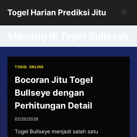
Skip
Togel Harian Prediksi Jitu
to
content
Menang di Togel Bullseye
TOGEL ONLINE
Bocoran Jitu Togel
Bullseye dengan
Perhitungan Detail
02/20/2026
Togel Bullseye menjadi salah satu