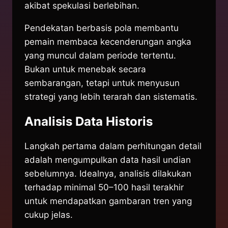
akibat spekulasi berlebihan.
Pendekatan berbasis pola membantu
pemain membaca kecenderungan angka
yang muncul dalam periode tertentu.
Bukan untuk menebak secara
sembarangan, tetapi untuk menyusun
strategi yang lebih terarah dan sistematis.
Analisis Data Historis
Langkah pertama dalam perhitungan detail
adalah mengumpulkan data hasil undian
sebelumnya. Idealnya, analisis dilakukan
terhadap minimal 50–100 hasil terakhir
untuk mendapatkan gambaran tren yang
cukup jelas.