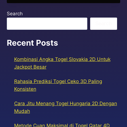
Search
Search
Recent Posts
Kombinasi Angka Togel Slovakia 2D Untuk
Jackpot Besar
Rahasia Prediksi Togel Ceko 3D Paling
Konsisten
Cara Jitu Menang Togel Hungaria 2D Dengan
Mudah
Metode Cuan Maksimal di Togel Qatar 4D