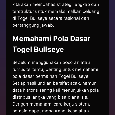
kita akan membahas strategi lengkap dan
terstruktur untuk memaksimalkan peluang
di Togel Bullseye secara rasional dan
bertanggung jawab.
Memahami Pola Dasar
Togel Bullseye
Sebelum menggunakan bocoran atau
rumus tertentu, penting untuk memahami
pola dasar permainan Togel Bullseye.
Setiap hasil undian bersifat acak, namun
data historis sering kali menunjukkan pola
distribusi angka yang bisa dianalisis.
Dengan memahami cara kerja sistem,
pemain dapat mengurangi kesalahan