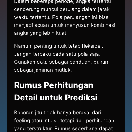
Dalam beberapa periode, angka tertentu
cenderung muncul berulang dalam jarak
waktu tertentu. Pola perulangan ini bisa
menjadi acuan untuk menyusun kombinasi
angka yang lebih kuat.
Namun, penting untuk tetap fleksibel.
Jangan terpaku pada satu pola saja.
Gunakan data sebagai panduan, bukan
sebagai jaminan mutlak.
Rumus Perhitungan
Detail untuk Prediksi
Bocoran jitu tidak hanya berasal dari
feeling atau intuisi, tetapi dari perhitungan
yang terstruktur. Rumus sederhana dapat