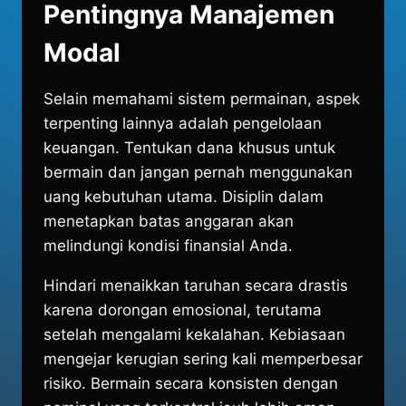
Pentingnya Manajemen
Modal
Selain memahami sistem permainan, aspek
terpenting lainnya adalah pengelolaan
keuangan. Tentukan dana khusus untuk
bermain dan jangan pernah menggunakan
uang kebutuhan utama. Disiplin dalam
menetapkan batas anggaran akan
melindungi kondisi finansial Anda.
Hindari menaikkan taruhan secara drastis
karena dorongan emosional, terutama
setelah mengalami kekalahan. Kebiasaan
mengejar kerugian sering kali memperbesar
risiko. Bermain secara konsisten dengan