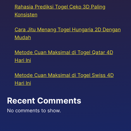
Rahasia Prediksi Togel Ceko 3D Paling
Konsisten
Cara Jitu Menang Togel Hungaria 2D Dengan
Mudah
Metode Cuan Maksimal di Togel Qatar 4D
Hari Ini
Metode Cuan Maksimal di Togel Swiss 4D
Hari Ini
Recent Comments
No comments to show.