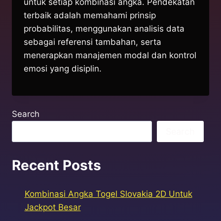
untuk setiap kombinasi angka. Pendekatan
terbaik adalah memahami prinsip
probabilitas, menggunakan analisis data
sebagai referensi tambahan, serta
menerapkan manajemen modal dan kontrol
emosi yang disiplin.
Search
Search
Recent Posts
Kombinasi Angka Togel Slovakia 2D Untuk
Jackpot Besar