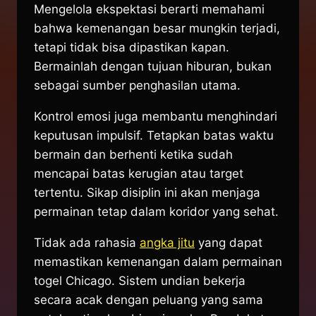
Mengelola ekspektasi berarti memahami
bahwa kemenangan besar mungkin terjadi,
tetapi tidak bisa dipastikan kapan.
Bermainlah dengan tujuan hiburan, bukan
sebagai sumber penghasilan utama.
Kontrol emosi juga membantu menghindari
keputusan impulsif. Tetapkan batas waktu
bermain dan berhenti ketika sudah
mencapai batas kerugian atau target
tertentu. Sikap disiplin ini akan menjaga
permainan tetap dalam koridor yang sehat.
Tidak ada rahasia
angka jitu
yang dapat
memastikan kemenangan dalam permainan
togel Chicago. Sistem undian bekerja
secara acak dengan peluang yang sama