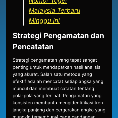
Nomor Togel
Malaysia Terbaru
Minggu Ini
Strategi Pengamatan dan
Pencatatan
Strategi pengamatan yang tepat sangat
penting untuk mendapatkan hasil analisis
yang akurat. Salah satu metode yang
efektif adalah mencatat setiap angka yang
muncul dan membuat catatan tentang
pola-pola yang terlihat. Pengamatan yang
konsisten membantu mengidentifikasi tren
jangka panjang dan pergerakan angka yang
mungkin tersembunyi pada pandangan