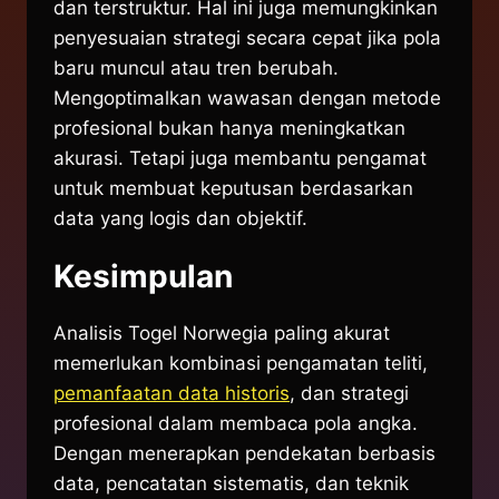
dan terstruktur. Hal ini juga memungkinkan
penyesuaian strategi secara cepat jika pola
baru muncul atau tren berubah.
Mengoptimalkan wawasan dengan metode
profesional bukan hanya meningkatkan
akurasi. Tetapi juga membantu pengamat
untuk membuat keputusan berdasarkan
data yang logis dan objektif.
Kesimpulan
Analisis Togel Norwegia paling akurat
memerlukan kombinasi pengamatan teliti,
pemanfaatan data historis
, dan strategi
profesional dalam membaca pola angka.
Dengan menerapkan pendekatan berbasis
data, pencatatan sistematis, dan teknik