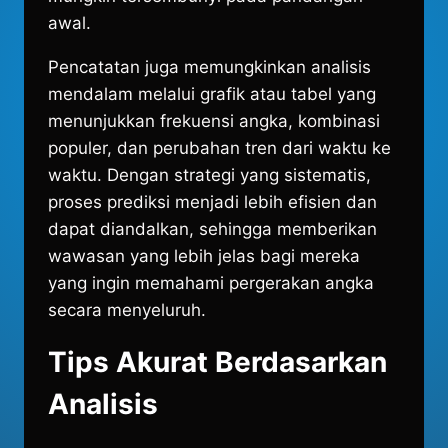
awal.
Pencatatan juga memungkinkan analisis
mendalam melalui grafik atau tabel yang
menunjukkan frekuensi angka, kombinasi
populer, dan perubahan tren dari waktu ke
waktu. Dengan strategi yang sistematis,
proses prediksi menjadi lebih efisien dan
dapat diandalkan, sehingga memberikan
wawasan yang lebih jelas bagi mereka
yang ingin memahami pergerakan angka
secara menyeluruh.
Tips Akurat Berdasarkan
Analisis