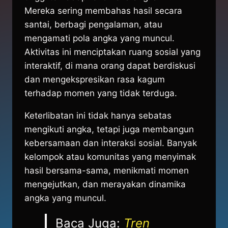
Mereka sering membahas hasil secara
santai, berbagi pengalaman, atau
mengamati pola angka yang muncul.
Aktivitas ini menciptakan ruang sosial yang
interaktif, di mana orang dapat berdiskusi
dan mengekspresikan rasa kagum
terhadap momen yang tidak terduga.
Keterlibatan ini tidak hanya sebatas
mengikuti angka, tetapi juga membangun
kebersamaan dan interaksi sosial. Banyak
kelompok atau komunitas yang menyimak
hasil bersama-sama, menikmati momen
mengejutkan, dan merayakan dinamika
angka yang muncul.
Baca Juga:
Tren