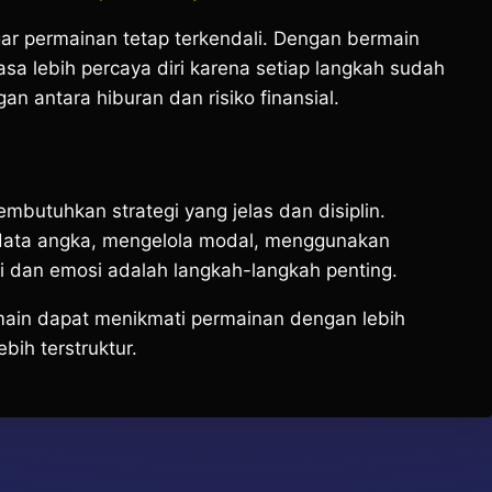
ar permainan tetap terkendali. Dengan bermain
a lebih percaya diri karena setiap langkah sudah
n antara hiburan dan risiko finansial.
mbutuhkan strategi yang jelas dan disiplin.
data angka, mengelola modal, menggunakan
si dan emosi adalah langkah-langkah penting.
main dapat menikmati permainan dengan lebih
bih terstruktur.