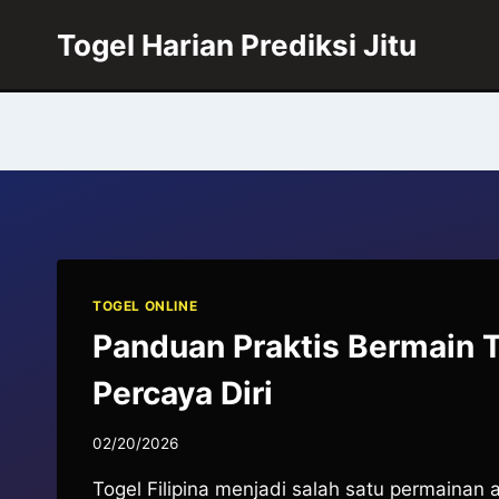
Skip
Togel Harian Prediksi Jitu
to
content
TOGEL ONLINE
Panduan Praktis Bermain T
Percaya Diri
02/20/2026
Togel Filipina menjadi salah satu permainan