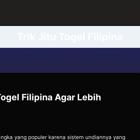
Trik Jitu Togel Filipina
ogel Filipina Agar Lebih
 angka yang populer karena sistem undiannya yang