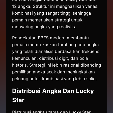
12 angka. Struktur ini menghasilkan variasi
kombinasi yang sangat tinggi sehingga
pemain memerlukan strategi untuk
menyaring angka yang realistis.
Pendekatan BBFS modern membantu
pemain memfokuskan taruhan pada angka
yang telah dianalisis berdasarkan frekuensi
kemunculan, distribusi digit, dan pola
historis. Strategi ini lebih rasional dibanding
pemilihan angka acak dan meningkatkan
peluang untuk kombinasi yang lebih solid.
Distribusi Angka Dan Lucky
Star
Distribusi angka utama dan Lucky Star