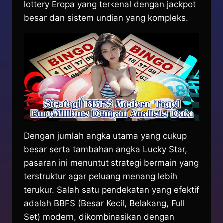
lottery Eropa yang terkenal dengan jackpot
besar dan sistem undian yang kompleks.
Dengan jumlah angka utama yang cukup
besar serta tambahan angka Lucky Star,
pasaran ini menuntut strategi bermain yang
terstruktur agar peluang menang lebih
terukur. Salah satu pendekatan yang efektif
adalah BBFS (Besar Kecil, Belakang, Full
Set) modern, dikombinasikan dengan