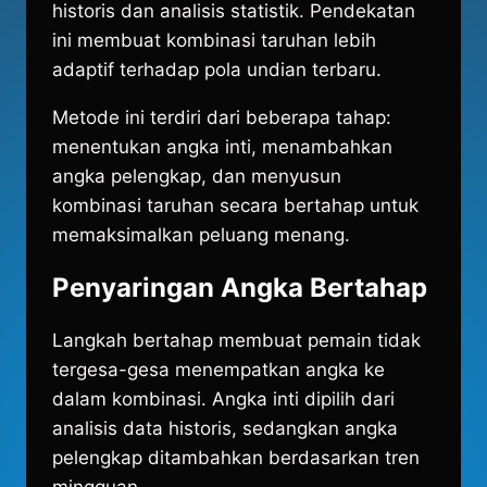
historis dan analisis statistik. Pendekatan
ini membuat kombinasi taruhan lebih
adaptif terhadap pola undian terbaru.
Metode ini terdiri dari beberapa tahap:
menentukan angka inti, menambahkan
angka pelengkap, dan menyusun
kombinasi taruhan secara bertahap untuk
memaksimalkan peluang menang.
Penyaringan Angka Bertahap
Langkah bertahap membuat pemain tidak
tergesa-gesa menempatkan angka ke
dalam kombinasi. Angka inti dipilih dari
analisis data historis, sedangkan angka
pelengkap ditambahkan berdasarkan tren