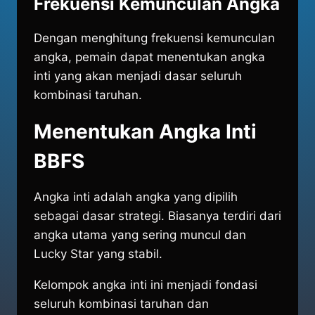
Frekuensi Kemunculan Angka
Dengan menghitung frekuensi kemunculan
angka, pemain dapat menentukan angka
inti yang akan menjadi dasar seluruh
kombinasi taruhan.
Menentukan Angka Inti
BBFS
Angka inti adalah angka yang dipilih
sebagai dasar strategi. Biasanya terdiri dari
angka utama yang sering muncul dan
Lucky Star yang stabil.
Kelompok angka inti ini menjadi fondasi
seluruh kombinasi taruhan dan