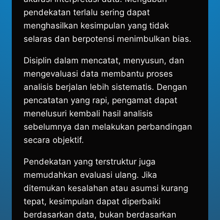
pendekatan terlalu sering dapat
menghasilkan kesimpulan yang tidak
selaras dan berpotensi menimbulkan bias.
Disiplin dalam mencatat, menyusun, dan
mengevaluasi data membantu proses
analisis berjalan lebih sistematis. Dengan
pencatatan yang rapi, pengamat dapat
menelusuri kembali hasil analisis
sebelumnya dan melakukan perbandingan
secara objektif.
Pendekatan yang terstruktur juga
memudahkan evaluasi ulang. Jika
ditemukan kesalahan atau asumsi kurang
tepat, kesimpulan dapat diperbaiki
berdasarkan data, bukan berdasarkan