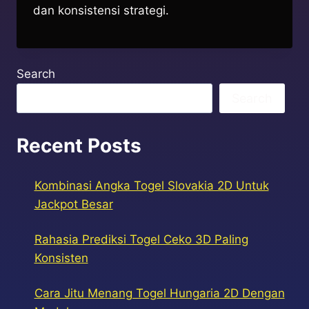
dan konsistensi strategi.
Search
Search
Recent Posts
Kombinasi Angka Togel Slovakia 2D Untuk
Jackpot Besar
Rahasia Prediksi Togel Ceko 3D Paling
Konsisten
Cara Jitu Menang Togel Hungaria 2D Dengan