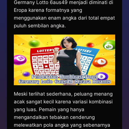
Germany Lotto 6aus49 menjadi diminati di
Eropa karena formatnya yang
menggunakan enam angka dari total empat
puluh sembilan angka.
Meski terlihat sederhana, peluang menang
acak sangat kecil karena variasi kombinasi
yang luas. Pemain yang hanya
mengandalkan tebakan cenderung
melewatkan pola angka yang sebenarnya