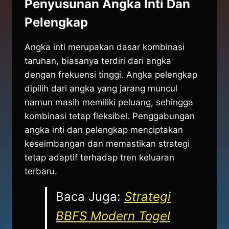
Penyusunan Angka Inti Dan
Pelengkap
Angka inti merupakan dasar kombinasi
taruhan, biasanya terdiri dari angka
dengan frekuensi tinggi. Angka pelengkap
dipilih dari angka yang jarang muncul
namun masih memiliki peluang, sehingga
kombinasi tetap fleksibel. Penggabungan
angka inti dan pelengkap menciptakan
keseimbangan dan memastikan strategi
tetap adaptif terhadap tren keluaran
terbaru.
Baca Juga:
Strategi
BBFS Modern Togel