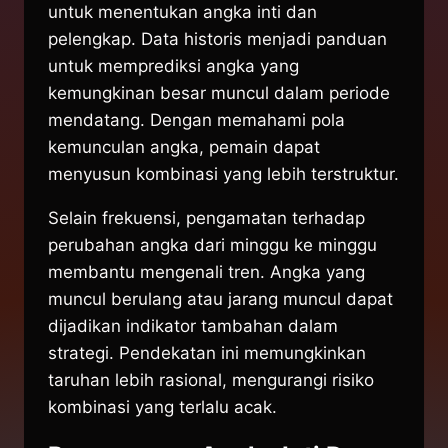
untuk menentukan angka inti dan
pelengkap. Data historis menjadi panduan
untuk memprediksi angka yang
kemungkinan besar muncul dalam periode
mendatang. Dengan memahami pola
kemunculan angka, pemain dapat
menyusun kombinasi yang lebih terstruktur.
Selain frekuensi, pengamatan terhadap
perubahan angka dari minggu ke minggu
membantu mengenali tren. Angka yang
muncul berulang atau jarang muncul dapat
dijadikan indikator tambahan dalam
strategi. Pendekatan ini memungkinkan
taruhan lebih rasional, mengurangi risiko
kombinasi yang terlalu acak.