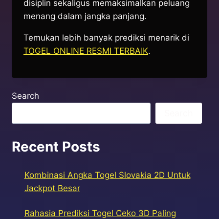
disiplin sekaligus memaksimalkan peluang
menang dalam jangka panjang.
Temukan lebih banyak prediksi menarik di
TOGEL ONLINE RESMI TERBAIK
.
Search
Search
Recent Posts
Kombinasi Angka Togel Slovakia 2D Untuk
Jackpot Besar
Rahasia Prediksi Togel Ceko 3D Paling