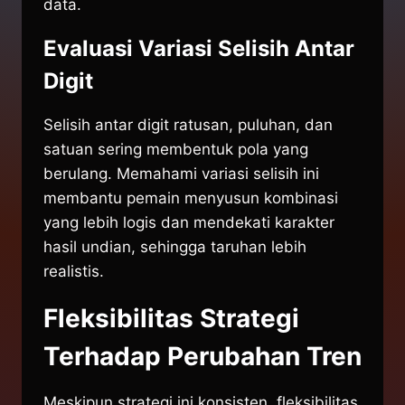
data.
Evaluasi Variasi Selisih Antar
Digit
Selisih antar digit ratusan, puluhan, dan
satuan sering membentuk pola yang
berulang. Memahami variasi selisih ini
membantu pemain menyusun kombinasi
yang lebih logis dan mendekati karakter
hasil undian, sehingga taruhan lebih
realistis.
Fleksibilitas Strategi
Terhadap Perubahan Tren
Meskipun strategi ini konsisten, fleksibilitas