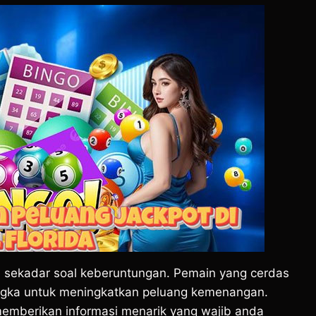
n sekadar soal keberuntungan. Pemain yang cerdas
angka untuk meningkatkan peluang kemenangan.
emberikan informasi menarik yang wajib anda