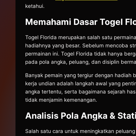
ketahui.
Memahami Dasar Togel Flo
Togel Florida merupakan salah satu permai
hadiahnya yang besar. Sebelum mencoba str
permainan ini. Togel Florida tidak hanya be
pada pola angka, peluang, dan disiplin berma
Banyak pemain yang tergiur dengan hadiah 
kerja undian adalah langkah awal yang pent
angka tertentu, serta bagaimana sejarah h
tidak menjamin kemenangan.
Analisis Pola Angka & Stat
Salah satu cara untuk meningkatkan peluan