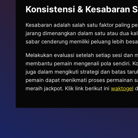
Konsistensi & Kesabaran S
Kesabaran adalah salah satu faktor paling p
jarang dimenangkan dalam satu atau dua kali
sabar cenderung memiliki peluang lebih besa
Melakukan evaluasi setelah setiap sesi dan 
membantu pemain mengenali pola sendiri. Ko
juga dalam mengikuti strategi dan batas ta
pemain dapat menikmati proses permainan sam
meraih jackpot. Klik link berikut ini
waktogel
d