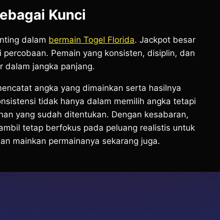
ebagai Kunci
enting dalam
bermain Togel Florida
. Jackpot besar
 percobaan. Pemain yang konsisten, disiplin, dan
r dalam jangka panjang.
mencatat angka yang dimainkan serta hasilnya
nsistensi tidak hanya dalam memilih angka tetapi
ruhan yang sudah ditentukan. Dengan kesabaran,
bil tetap berfokus pada peluang realistis untuk
an mainkan permainanya sekarang juga.