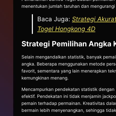
menentukan jumlah taruhan dan mengurangi 
Baca Juga:
Strategi Akur
Togel Hongkong 4D
Strategi Pemilihan Angka K
Selain mengandalkan statistik, banyak pema
angka. Beberapa menggunakan metode persona
favorit, sementara yang lain menerapkan tek
kemungkinan menang.
Mencampurkan pendekatan statistik dengan me
efektif. Pendekatan ini tidak menjamin jackp
pemain terhadap permainan. Kreativitas da
bermain lebih menyenangkan, sehingga tidak