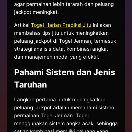
agar permainan lebih terarah dan peluang
jackpot meningkat.
Artikel
Togel Harian Prediksi Jitu
ini akan
membahas tips jitu untuk meningkatkan
peluang jackpot di Togel Jerman, termasuk
strategi analisis data, kombinasi angka,
dan manajemen modal yang efektif.
Pahami Sistem dan Jenis
Taruhan
Langkah pertama untuk meningkatkan
peluang jackpot adalah memahami sistem
permainan Togel Jerman. Togel
menggunakan sistem angka acak, sehingga
setiap kombinasi memiliki peluang yang