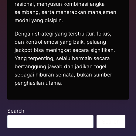
rasional, menyusun kombinasi angka
seimbang, serta menerapkan manajemen
modal yang disiplin.
Dengan strategi yang terstruktur, fokus,
dan kontrol emosi yang baik, peluang
jackpot bisa meningkat secara signifikan.
Yang terpenting, selalu bermain secara
bertanggung jawab dan jadikan togel
sebagai hiburan semata, bukan sumber
penghasilan utama.
Search
Search