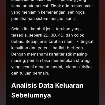
sama untuk muncul. Tidak ada rumus pasti
yang menjamin kemenangan, sehingga
pemahaman sistem menjadi kunci.
Selain itu, ketahui jenis taruhan yang
tersedia, seperti 2D, 3D, 4D, dan colok
bebas. Setiap jenis taruhan memiliki tingkat
kesulitan dan potensi hadiah berbeda.
Dengan memahami karakteristik masing-
masing, pemain bisa menentukan strategi
yang sesuai dengan modal, toleransi risiko,
dan tujuan bermain.
Analisis Data Keluaran
Sebelumnya