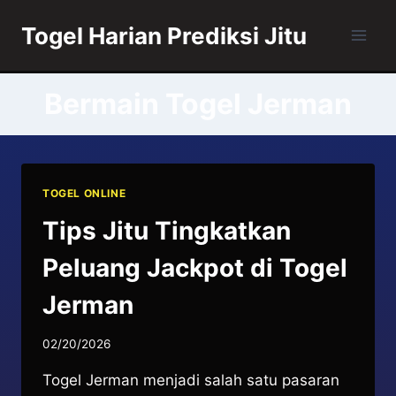
Skip
Togel Harian Prediksi Jitu
to
content
Bermain Togel Jerman
TOGEL ONLINE
Tips Jitu Tingkatkan
Peluang Jackpot di Togel
Jerman
02/20/2026
Togel Jerman menjadi salah satu pasaran