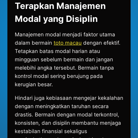
Terapkan Manajemen
Modal yang Disiplin
Manajemen modal menjadi faktor utama
dalam bermain
toto macau
dengan efektif.
Tetapkan batas modal harian atau
mingguan sebelum bermain dan jangan
melebihi angka tersebut. Bermain tanpa
kontrol modal sering berujung pada
kerugian besar.
Hindari juga kebiasaan mengejar kekalahan
dengan meningkatkan taruhan secara
drastis. Bermain dengan modal terkontrol,
konsisten, dan disiplin membantu menjaga
kestabilan finansial sekaligus