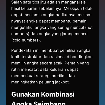
Salah satu tips jitu adalah menganalisis
hasil keluaran sebelumnya. Meskipun tidak
dapat menjamin angka berikutnya, melihat
riwayat angka dapat membantu pemain
mengetahui angka yang sering muncul (hot
numbers) dan angka yang jarang muncul
(cold numbers).
Pendekatan ini membuat pemilihan angka
lebih terstruktur dan rasional dibandingkan
memilih angka secara acak. Pemain yang
rutin mencatat data keluaran dapat
memperkuat strategi prediksi dan
meningkatkan peluang jackpot.
Gunakan Kombinasi
Angka Seimbang