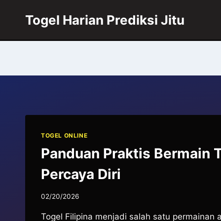
Skip
Togel Harian Prediksi Jitu
to
content
TOGEL ONLINE
Panduan Praktis Bermain T
Percaya Diri
02/20/2026
Togel Filipina menjadi salah satu permainan