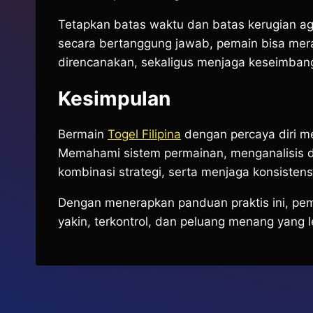
Tetapkan batas waktu dan batas kerugian ag
secara bertanggung jawab, pemain bisa meras
direncanakan, sekaligus menjaga keseimbanga
Kesimpulan
Bermain
Togel Filipina
dengan percaya diri me
Memahami sistem permainan, menganalisis 
kombinasi strategi, serta menjaga konsisten
Dengan menerapkan panduan praktis ini, pe
yakin, terkontrol, dan peluang menang yang le