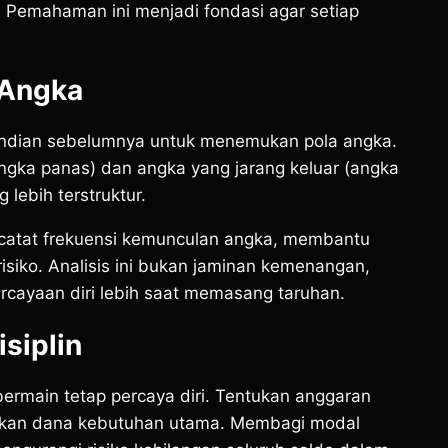
 Pemahaman ini menjadi fondasi agar setiap
 Angka
undian sebelumnya untuk menemukan pola angka.
ngka panas) dan angka yang jarang keluar (angka
lebih terstruktur.
ncatat frekuensi kemunculan angka, membantu
siko. Analisis ini bukan jaminan kemenangan,
rcayaan diri lebih saat memasang taruhan.
siplin
rmain tetap percaya diri. Tentukan anggaran
akan dana kebutuhan utama. Membagi modal