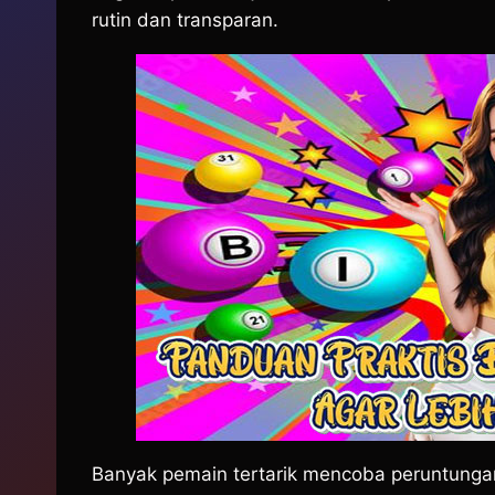
rutin dan transparan.
Banyak pemain tertarik mencoba peruntunga